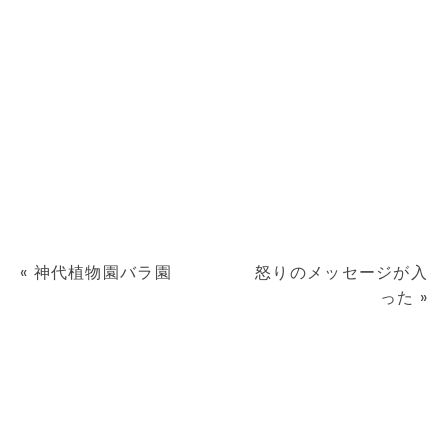
«
神代植物園バラ園
怒りのメッセージが入
った
»