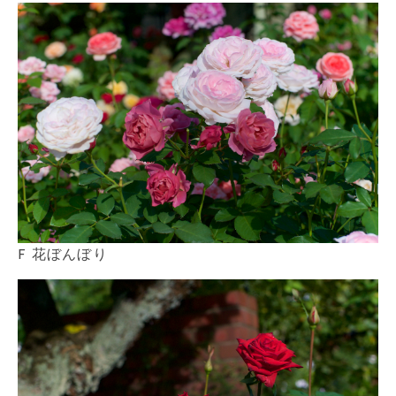
F 花ぼんぼり