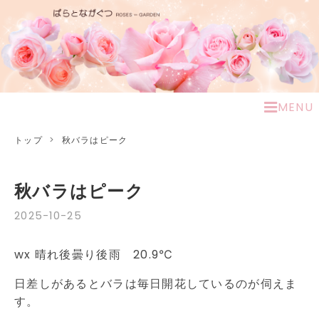
MENU
トップ
>
秋バラはピーク
秋バラはピーク
2025
-
10
-
25
wx 晴れ後曇り後雨 20.9℃
日差しがあるとバラは毎日開花しているのが伺えま
す。